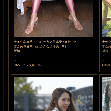
半年会员 享受 7.0 折 , 年费会员 享受 6.0 折 , 荣
半年会员
誉会员 享受 0.0 折 , 永久会员 享受 5.0 折
誉会员 
折扣
折扣
￥
￥
15 魔力值
10 魔
￥
￥
15 魔力值
10 魔
DK5032-又见枫叶落
DK5