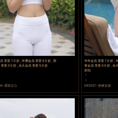
 享受 7.0 折 , 年费会员 享受 6.0 折 , 荣
半年会员 享受 7.0 折 , 
享受 0.0 折 , 永久会员 享受 5.0 折
誉会员 享受 0.0 折 , 永
折扣
￥
力值
10 魔力值
￥
力值
10 魔力值
38--柔软之心
DK5037--热裤女孩