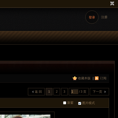
注册
登录
收藏本版
|
订阅
utumn
魔镜-芝芝
魔镜-可儿
视频专区
返 回
1
2
3
/ 3 页
下一页
新窗
图片模式
街拍热裤美女