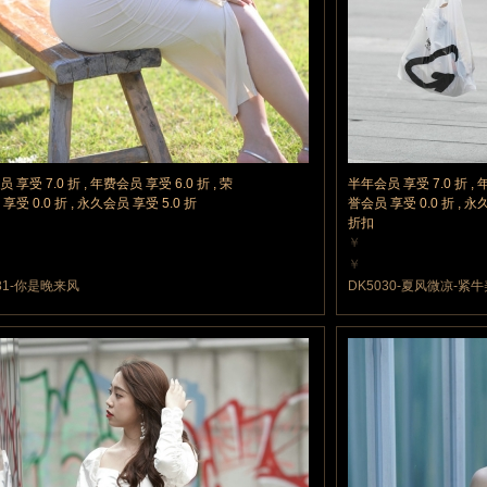
 享受 7.0 折 , 年费会员 享受 6.0 折 , 荣
半年会员 享受 7.0 折 , 
享受 0.0 折 , 永久会员 享受 5.0 折
誉会员 享受 0.0 折 , 永
折扣
￥
力值
10 魔力值
￥
力值
10 魔力值
031-你是晚来风
DK5030-夏风微凉-紧