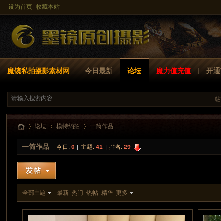
设为首页
收藏本站
魔镜私拍摄影素材网
今日最新
论坛
魔力值充值
开通V
帖
魔镜街拍-
魔镜-比基尼
魔镜-瑜伽裤
魔镜-丝足美腿
魔镜
论坛
模特约拍
一筒作品
私拍摄影
一筒作品
今日:
0
|
主题:
41
|
排名:
29
模特约拍
魔
»
模拍Show
›
›
订制模拍
丝袜美腿
魔镜-玲玲
全部主题
最新
热门
热帖
精华
更多
美女摄影图
美女摄影
网红摄影
街拍美女
紧身瑜伽裤
片