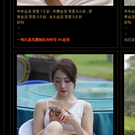
半年会员 享受 7.0 折 , 年费会员 享受 6.0 折 , 荣
半年会员
拍
誉会员 享受 0.0 折 , 永久会员 享受 5.0 折
誉会员 
折扣
折扣
￥
￥
30 魔力值
15 魔
￥
￥
30 魔力值
15 魔
一筒比基尼露鲍私拍特写 4K超清
相思
私
拍