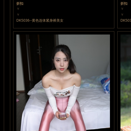
折扣
折扣
￥
￥
10 魔力值
20 魔
￥
￥
10 魔力值
20 魔
DK5036--黄色连体紧身裤美女
DK5