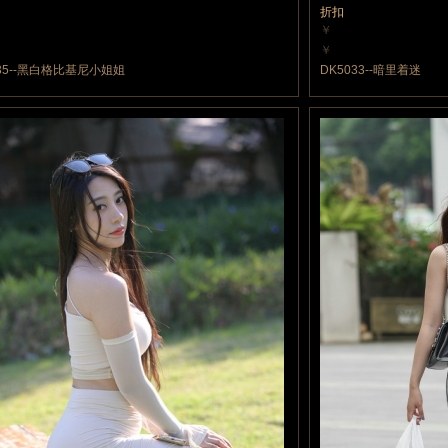
折扣
￥
力值
10 魔力值
￥
力值
10 魔力值
035--黑白格比基尼小姐姐
DK5033--暗里着迷