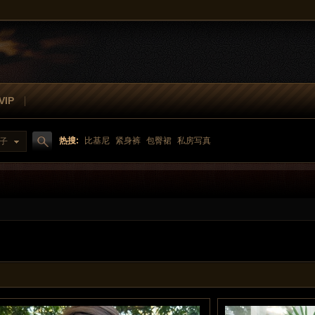
IP
热搜:
比基尼
紧身裤
包臀裙
私房写真
子
搜
-热裤
魔镜-牛仔裤
魔镜-包臀裙
魔镜-皮裤
索
魔镜私拍碧玉
魔镜-盛夏
一筒作品
魔镜私拍曼曼
魔镜-A
美女约拍
展会现场
会展摄影
春熙路街拍
三里屯街拍